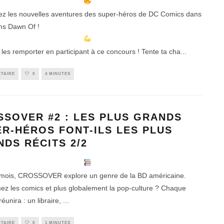
z les nouvelles aventures des super-héros de DC Comics dans
ms Dawn Of !
 les remporter en participant à ce concours ! Tente ta cha
...
TAIRE
0
4 MINUTES
SOVER #2 : LES PLUS GRANDS
R-HÉROS FONT-ILS LES PLUS
DS RÉCITS 2/2
mois, CROSSOVER explore un genre de la BD américaine.
ez les comics et plus globalement la pop-culture ? Chaque
éunira : un libraire,
...
TAIRE
0
1 MINUTES