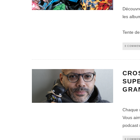
Découvre
les albu
Tente de
0 COMMEN
CROS
SUPE
GRAN
Chaque 
Vous aim
podcast r
0 COMMEN