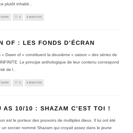
e plutôt inhabit
...
TAIRE
0
5 MINUTES
 OF : LES FONDS D’ÉCRAN
es « Dawn of » constituent la deuxième « saison » des séries de
 INFINITE. Le principe anthologique de leur contenu correspond
nté de l
...
TAIRE
0
5 MINUTES
U AS 10/10 : SHAZAM C’EST TOI !
son est le porteur des pouvoirs de multiples dieux. Il lui ont été
ar un sorcier nommé Shazam qui croyait assez dans le jeune