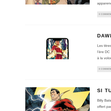
apparenc
0 COMMEN
DAWN
Les titr
l’ère DC
à la volo
0 COMMEN
SI T
Billy Bat
offert p