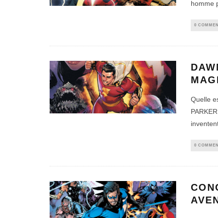
homme p
0 COMMEN
DAW
MAG
Quelle e
PARKER e
inventen
0 COMMEN
CON
AVE