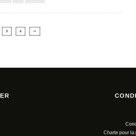
3
4
TER
COND
Cond
Charte pour la