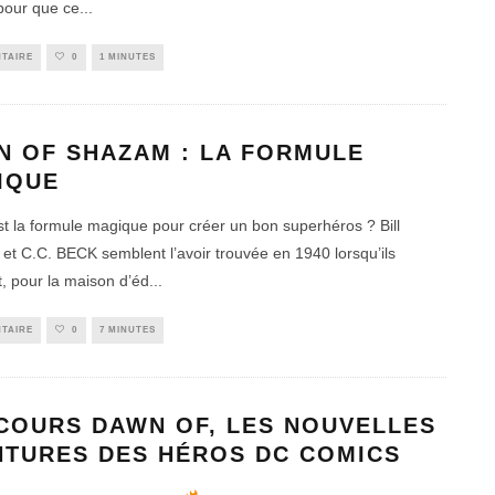
our que ce
...
TAIRE
0
1 MINUTES
N OF SHAZAM : LA FORMULE
IQUE
st la formule magique pour créer un bon superhéros ? Bill
t C.C. BECK semblent l’avoir trouvée en 1940 lorsqu’ils
t, pour la maison d’éd
...
TAIRE
0
7 MINUTES
COURS DAWN OF, LES NOUVELLES
NTURES DES HÉROS DC COMICS