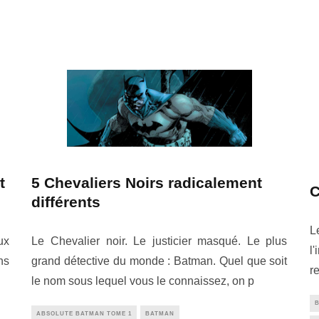
t
5 Chevaliers Noirs radicalement
C
différents
L
ux
Le Chevalier noir. Le justicier masqué. Le plus
l
ns
grand détective du monde : Batman. Quel que soit
r
le nom sous lequel vous le connaissez, on p
ABSOLUTE BATMAN TOME 1
BATMAN