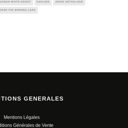
BATMAN WHITE KNIGHT
HARLEEN
JOKER ANTHOLOGIE
OKER THE WINNING CARD
ITIONS GENERALES
Mentions Légales
itions Générales de Vente