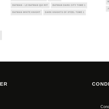
BATMAN - LE BATMAN QUI RIT
BATMAN DARK CITY TOME 1
J
BATMAN WHITE KNIGHT
DARK KNIGHTS OF STEEL TOME 1
E
TER
COND
Cond