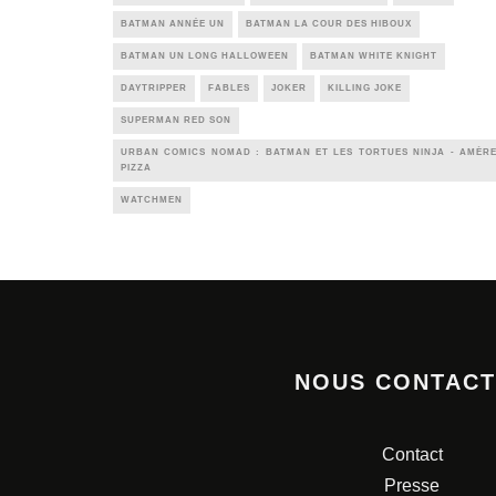
BATMAN ANNÉE UN
BATMAN LA COUR DES HIBOUX
BATMAN UN LONG HALLOWEEN
BATMAN WHITE KNIGHT
DAYTRIPPER
FABLES
JOKER
KILLING JOKE
SUPERMAN RED SON
URBAN COMICS NOMAD : BATMAN ET LES TORTUES NINJA - AMÈR
PIZZA
WATCHMEN
NOUS CONTAC
Contact
Presse