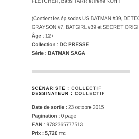
FLETCHER, Babs TARR et Irene KOH !
(Contient les épisodes US BATMAN #39, DE
GRAYSON #7, BATGIRL #39 et SECRET ORIGI
Âge : 12+
Collection :
DC PRESSE
Série :
BATMAN SAGA
SCÉNARISTE :
COLLECTIF
DESSINATEUR :
COLLECTIF
Date de sortie :
23 octobre 2015
Pagination :
0 page
EAN :
9782365777513
Prix :
5,72
€
TTC