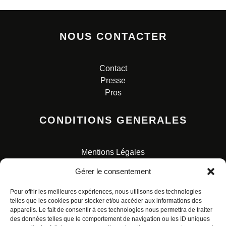
NOUS CONTACTER
Contact
Presse
Pros
CONDITIONS GENERALES
Mentions Légales
Conditions Générales de Vente
Gérer le consentement
Charte pour la protection des données personnelles
Pour offrir les meilleures expériences, nous utilisons des technologies
telles que les cookies pour stocker et/ou accéder aux informations des
appareils. Le fait de consentir à ces technologies nous permettra de traiter
des données telles que le comportement de navigation ou les ID uniques