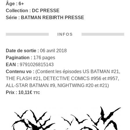
Âge : 6+
Collection :
DC PRESSE
Série :
BATMAN REBIRTH PRESSE
INFOS
Date de sortie :
06 avril 2018
Pagination :
176 pages
EAN :
9791026815143
Contenu vo :
(Contient les épisodes US BATMAN #21,
THE FLASH #21, DETECTIVE COMICS #956 et #957,
ALL-STAR BATMAN #9, NIGHTWING #20 et #21)
Prix :
10,11
€
TTC