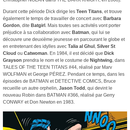
Durant cette période Dick dirige les
Teen Titans
, et trouve
également le temps de travailler de concert avec
Barbara
Gordon
, dite
Batgirl
. Mais toutes ses activités vont porter
préjudice à sa collaboration avec
Batman
, qui lui se
découvre une deuxième jeunesse en parcourant le globe et
en entretenant des idylles avec
Talia al Ghul
,
Silver St
Cloud
ou
Catwoman
. En 1984, il est décidé que
Dick
Grayson
prendra le nom et le costume de
Nightwing
, dans
TALES OF THE TEEN TITANS #44, réalisé par Marv
WOLFMAN et George PÉREZ. Pendant ce temps, dans les
épisodes de BATMAN et DETECTIVE COMICS, Bruce
recueille un autre orphelin,
Jason Todd
, qui devint le
nouveau Robin dans BATMAN #366, réalisé par Gerry
CONWAY et Don Newton en 1983.