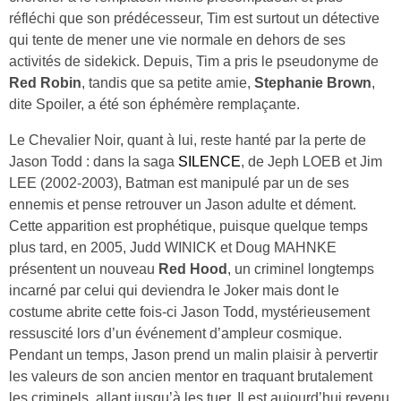
réfléchi que son prédécesseur, Tim est surtout un détective
qui tente de mener une vie normale en dehors de ses
activités de sidekick. Depuis, Tim a pris le pseudonyme de
Red Robin
, tandis que sa petite amie,
Stephanie Brown
,
dite Spoiler, a été son éphémère remplaçante.
Le Chevalier Noir, quant à lui, reste hanté par la perte de
Jason Todd : dans la saga
SILENCE
, de Jeph LOEB et Jim
LEE (2002-2003), Batman est manipulé par un de ses
ennemis et pense retrouver un Jason adulte et dément.
Cette apparition est prophétique, puisque quelque temps
plus tard, en 2005, Judd WINICK et Doug MAHNKE
présentent un nouveau
Red Hood
, un criminel longtemps
incarné par celui qui deviendra le Joker mais dont le
costume abrite cette fois-ci Jason Todd, mystérieusement
ressuscité lors d’un événement d’ampleur cosmique.
Pendant un temps, Jason prend un malin plaisir à pervertir
les valeurs de son ancien mentor en traquant brutalement
les criminels, allant jusqu’à les tuer. Il est aujourd’hui revenu