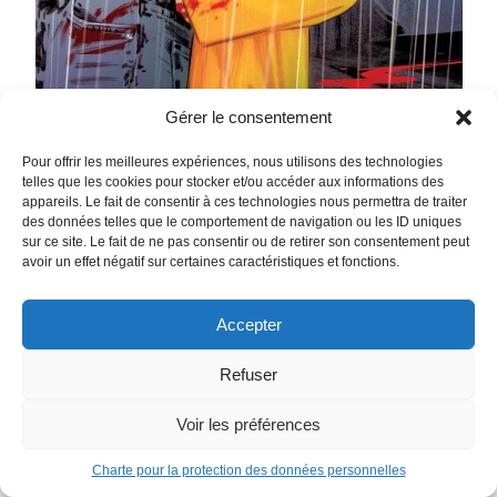
Gérer le consentement
Pour offrir les meilleures expériences, nous utilisons des technologies
telles que les cookies pour stocker et/ou accéder aux informations des
appareils. Le fait de consentir à ces technologies nous permettra de traiter
des données telles que le comportement de navigation ou les ID uniques
sur ce site. Le fait de ne pas consentir ou de retirer son consentement peut
avoir un effet négatif sur certaines caractéristiques et fonctions.
Basketful of Heads
June Branch mène une vie des plus tranquilles… jusqu’au
jour où quatre criminels parviennent à s’évader de prison et
Accepter
enlever son petit ami, Liam. Pour leur échapper, June n’a
Refuser
d’autre choix que de se munir d’une arme étrange… une
hache viking du VIIIe siècle ! Mais celle-ci est dotée de
Voir les préférences
propriétés bien singulières : à même de décapiter un
homme, elle laisse cependant les têtes fendues…
Charte pour la protection des données personnelles
conscientes ! Pour sauver Liam, June n’a plus qu’une seule