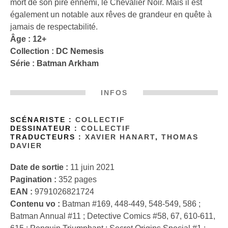
mort de son pire ennemi, le Chevalier Noir. Mais il est
également un notable aux rêves de grandeur en quête à
jamais de respectabilité.
Âge : 12+
Collection :
DC Nemesis
Série :
Batman Arkham
INFOS
SCÉNARISTE :
COLLECTIF
DESSINATEUR :
COLLECTIF
TRADUCTEURS :
XAVIER HANART
,
THOMAS
DAVIER
Date de sortie :
11 juin 2021
Pagination :
352 pages
EAN :
9791026821724
Contenu vo :
Batman #169, 448-449, 548-549, 586 ;
Batman Annual #11 ; Detective Comics #58, 67, 610-611,