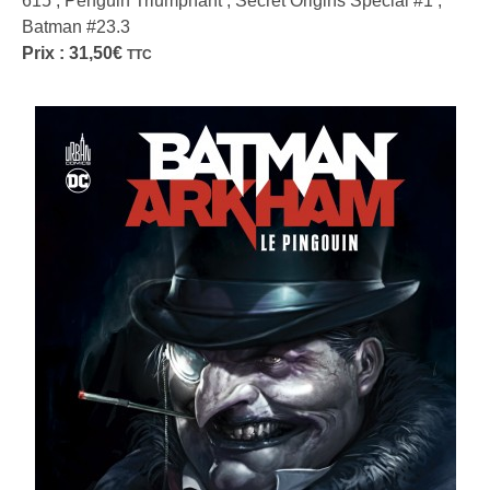
615 ; Penguin Triumphant ; Secret Origins Special #1 ;
Batman #23.3
Prix :
31,50
€
TTC