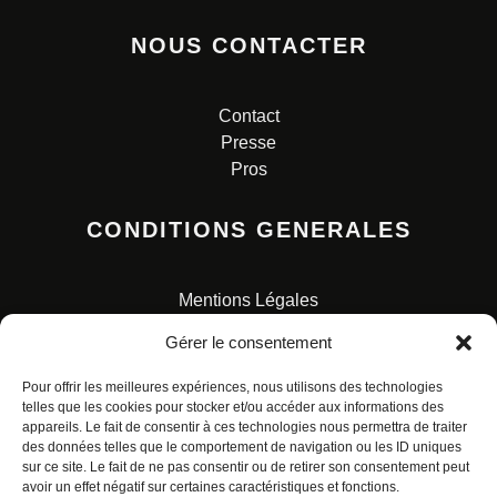
NOUS CONTACTER
Contact
Presse
Pros
CONDITIONS GENERALES
Mentions Légales
Conditions Générales de Vente
Gérer le consentement
Charte pour la protection des données personnelles
Pour offrir les meilleures expériences, nous utilisons des technologies
telles que les cookies pour stocker et/ou accéder aux informations des
appareils. Le fait de consentir à ces technologies nous permettra de traiter
des données telles que le comportement de navigation ou les ID uniques
sur ce site. Le fait de ne pas consentir ou de retirer son consentement peut
avoir un effet négatif sur certaines caractéristiques et fonctions.