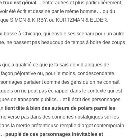
e truc est génial
… entre autres et plus particulièrement,
’avoir été écrit et dessiné par le même homme… ou du
tique que SIMON & KIRBY, ou KURTZMAN & ELDER.
 qui bosse à Chicago, qui envoie ses scenarii pour un autre
gine, ne passent pas beaucoup de temps à boire des coups
 qui, a qualifié ce que je faisais de « dialogues de
e façon péjorative ou, pour le moins, condescendante.
personnages parlaient comme des gens qu’on ne connaît
quels on ne peut pas échapper dans le contexte qui est
ues de transports publics… et il écrit des personnages
an
tient tête à bien des auteurs de polars parmi les
 ne verse pas dans des conneries nostalgiques sur les
s dans la merde prétentieuse remplie d’argot contemporain
s…
peuplé de ces personnages inévitables et