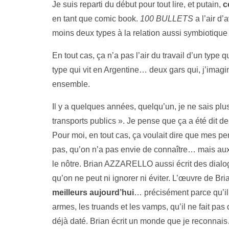
Je suis reparti du début pour tout lire, et putain,
c
en tant que comic book.
100 BULLETS
a l’air d
moins deux types à la relation aussi symbio
En tout cas, ça n’a pas l’air du travail d’un type
type qui vit en Argentine… deux gars qui, j’ima
ensemble.
Il y a quelques années, quelqu’un, je ne sais plus
transports publics ». Je pense que ça a été dit d
Pour moi, en tout cas, ça voulait dire que mes 
pas, qu’on n’a pas envie de connaître… mais aux
le nôtre. Brian AZZARELLO aussi écrit des dialog
qu’on ne peut ni ignorer ni éviter. L’œuvre de Bri
meilleurs aujourd’hui
… précisément parce qu’il
armes, les truands et les vamps, qu’il ne fait pa
déjà daté. Brian écrit un monde que je reconnai