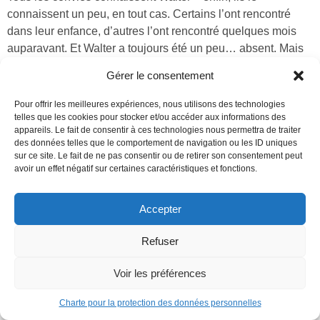
connaissent un peu, en tout cas. Certains l’ont rencontré
dans leur enfance, d’autres l’ont rencontré quelques mois
auparavant. Et Walter a toujours été un peu… absent. Mais
après une année difficile, personne n’allait refuser
Gérer le consentement
l’invitation de ce dernier dans une maison de campagne
située à l’orée d’un bois et avec vue sur lac. C’est beau,
Pour offrir les meilleures expériences, nous utilisons des technologies
c’est opulent, c’est privé – de quoi supporter les petites
telles que les cookies pour stocker et/ou accéder aux informations des
appareils. Le fait de consentir à ces technologies nous permettra de traiter
combines et les surnoms bizarres donnés par Walter. Mais
des données telles que le comportement de navigation ou les ID uniques
ces vacances de luxe revêtent très vite des airs de prison
sur ce site. Le fait de ne pas consentir ou de retirer son consentement peut
dorée.
avoir un effet négatif sur certaines caractéristiques et fonctions.
Découvrir
Accepter
Refuser
Voir les préférences
Charte pour la protection des données personnelles