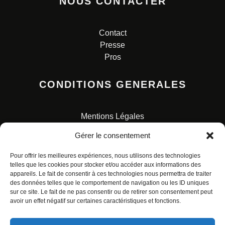
NOUS CONTACTER
Contact
Presse
Pros
CONDITIONS GENERALES
Mentions Légales
Conditions Générales de Vente
Gérer le consentement
Charte pour la protection des données personnelles
Pour offrir les meilleures expériences, nous utilisons des technologies
telles que les cookies pour stocker et/ou accéder aux informations des
appareils. Le fait de consentir à ces technologies nous permettra de traiter
des données telles que le comportement de navigation ou les ID uniques
sur ce site. Le fait de ne pas consentir ou de retirer son consentement peut
avoir un effet négatif sur certaines caractéristiques et fonctions.
© ALL RIGHTS RESERVED. URBAN COMICS POUR LES
ÉDITIONS FRANÇAISES.