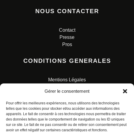
NOUS CONTACTER
Contact
Presse
Pros
CONDITIONS GENERALES
Mentions Légales
Conditions Générales de Vente
Gérer le consentement
Charte pour la protection des données personnelles
Pour offrir les meilleures expériences, nous utilisons des technologies
telles que les cookies pour stocker et/ou accéder aux informations des
appareils. Le fait de consentir à ces technologies nous permettra de traiter
des données telles que le comportement de navigation ou les ID uniques
sur ce site. Le fait de ne pas consentir ou de retirer son consentement peut
avoir un effet négatif sur certaines caractéristiques et fonctions.
© ALL RIGHTS RESERVED. URBAN COMICS POUR LES