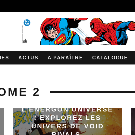
IES
ACTUS
A PARAÎTRE
CATALOGUE
TOME 2
L’ENERGON UNIVERSE
: EXPLOREZ LES
UNIVERS DE VOID
RIVALS,