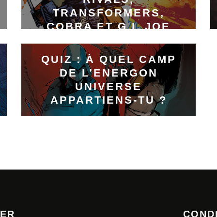
TRANSFORMERS,
COBRA ET G.I. JOE
QUIZ : À QUEL CAMP
DE L’ENERGON
UNIVERSE
APPARTIENS-TU ?
TER
COND