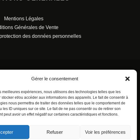
Mentions Légales
itions Générales de Vente
 protection des données personnelles
Gérer le consentement
les meilleures expériences, nous utilisons des technologies telles que les
S FRANÇAISES.
 stocker et/ou accéder aux informations des appareils. Le fait de consentir à
gies nous permettra de traiter des données telles que le comportement de
 les ID uniques sur ce site. Le fait de ne pas consentir ou de retirer son
 peut avoir un effet négatif sur certaines caractéristiques et fonctions.
cepter
Refuser
Voir les préférences