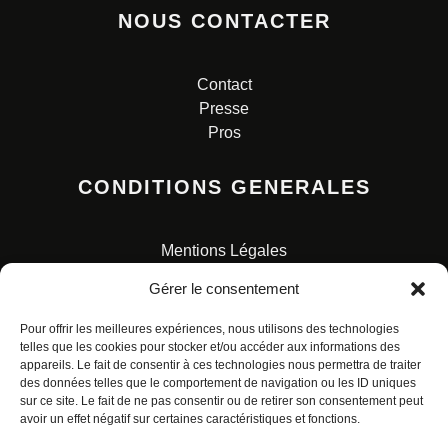
NOUS CONTACTER
Contact
Presse
Pros
CONDITIONS GENERALES
Mentions Légales
Conditions Générales de Vente
Gérer le consentement
Charte pour la protection des données personnelles
Pour offrir les meilleures expériences, nous utilisons des technologies
telles que les cookies pour stocker et/ou accéder aux informations des
appareils. Le fait de consentir à ces technologies nous permettra de traiter
des données telles que le comportement de navigation ou les ID uniques
sur ce site. Le fait de ne pas consentir ou de retirer son consentement peut
avoir un effet négatif sur certaines caractéristiques et fonctions.
© ALL RIGHTS RESERVED. URBAN COMICS POUR LES
ÉDITIONS FRANÇAISES.