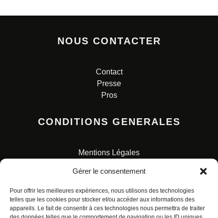
NOUS CONTACTER
Contact
Presse
Pros
CONDITIONS GENERALES
Mentions Légales
Conditions Générales de Vente
Gérer le consentement
Charte pour la protection des données personnelles
Pour offrir les meilleures expériences, nous utilisons des technologies
telles que les cookies pour stocker et/ou accéder aux informations des
appareils. Le fait de consentir à ces technologies nous permettra de traiter
des données telles que le comportement de navigation ou les ID uniques