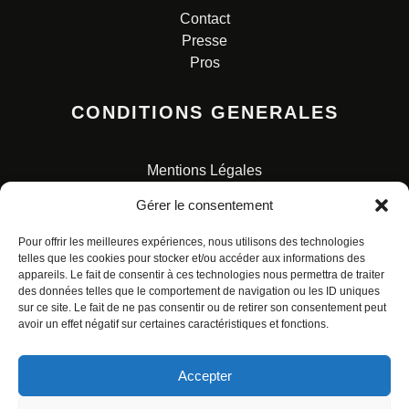
Contact
Presse
Pros
CONDITIONS GENERALES
Mentions Légales
Conditions Générales de Vente
Gérer le consentement
Charte pour la protection des données personnelles
Pour offrir les meilleures expériences, nous utilisons des technologies
telles que les cookies pour stocker et/ou accéder aux informations des
appareils. Le fait de consentir à ces technologies nous permettra de traiter
des données telles que le comportement de navigation ou les ID uniques
sur ce site. Le fait de ne pas consentir ou de retirer son consentement peut
avoir un effet négatif sur certaines caractéristiques et fonctions.
© ALL RIGHTS RESERVED. URBAN COMICS POUR LES
ÉDITIONS FRANÇAISES.
Accepter