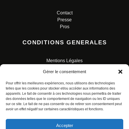
Contact
Presse
Pros
CONDITIONS GENERALES
Mentions Légales
Conditions Générales de Vente
Gérer le consentement
Charte pour la protection des données personnelles
Pour offrir les meilleures expériences, nous utilisons des technologies
telles que les cookies pour stocker et/ou accéder aux informations des
appareils. Le fait de consentir à ces technologies nous permettra de traiter
des données telles que le comportement de navigation ou les ID uniques
sur ce site. Le fait de ne pas consentir ou de retirer son consentement peut
avoir un effet négatif sur certaines caractéristiques et fonctions.
© ALL RIGHTS RESERVED. URBAN COMICS POUR LES
ÉDITIONS FRANÇAISES.
Accepter