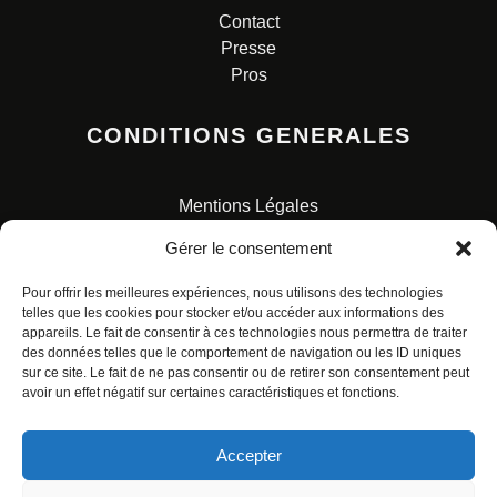
Contact
Presse
Pros
CONDITIONS GENERALES
Mentions Légales
Conditions Générales de Vente
Gérer le consentement
Charte pour la protection des données personnelles
Pour offrir les meilleures expériences, nous utilisons des technologies
telles que les cookies pour stocker et/ou accéder aux informations des
appareils. Le fait de consentir à ces technologies nous permettra de traiter
des données telles que le comportement de navigation ou les ID uniques
sur ce site. Le fait de ne pas consentir ou de retirer son consentement peut
avoir un effet négatif sur certaines caractéristiques et fonctions.
© ALL RIGHTS RESERVED. URBAN COMICS POUR LES
ÉDITIONS FRANÇAISES.
Accepter