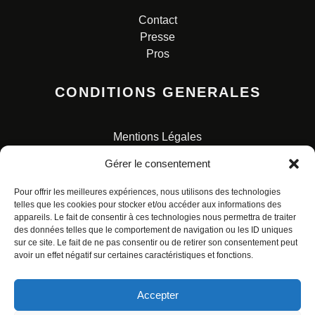
Contact
Presse
Pros
CONDITIONS GENERALES
Mentions Légales
Conditions Générales de Vente
Gérer le consentement
Charte pour la protection des données personnelles
Pour offrir les meilleures expériences, nous utilisons des technologies
telles que les cookies pour stocker et/ou accéder aux informations des
appareils. Le fait de consentir à ces technologies nous permettra de traiter
des données telles que le comportement de navigation ou les ID uniques
sur ce site. Le fait de ne pas consentir ou de retirer son consentement peut
avoir un effet négatif sur certaines caractéristiques et fonctions.
© ALL RIGHTS RESERVED. URBAN COMICS POUR LES
ÉDITIONS FRANÇAISES.
Accepter