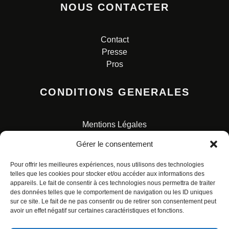
NOUS CONTACTER
Contact
Presse
Pros
CONDITIONS GENERALES
Mentions Légales
Conditions Générales de Vente
Gérer le consentement
Charte pour la protection des données personnelles
Pour offrir les meilleures expériences, nous utilisons des technologies
telles que les cookies pour stocker et/ou accéder aux informations des
appareils. Le fait de consentir à ces technologies nous permettra de traiter
des données telles que le comportement de navigation ou les ID uniques
sur ce site. Le fait de ne pas consentir ou de retirer son consentement peut
avoir un effet négatif sur certaines caractéristiques et fonctions.
© ALL RIGHTS RESERVED. URBAN COMICS POUR LES
ÉDITIONS FRANÇAISES.