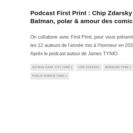
Podcast First Print : Chip Zdarsky
Batman, polar & amour des comic
On collabore avec First Print, pour vous présent
les 12 auteurs de l'année mis à l'honneur en 202
Après le podcast autour de James TYNIO
BATMAN DARK CITY TOME 1
CHIP ZDARSKY
NEWBURN TOME 1
PUBLIC DOMAIN TOME 1