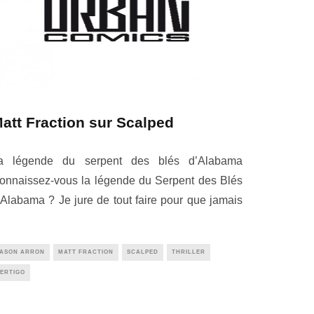
att Fraction sur Scalped
a légende du serpent des blés d’Alabama
onnaissez-vous la légende du Serpent des Blés
’Alabama ? Je jure de tout faire pour que jamais
JASON ARRON
MATT FRACTION
SCALPED
THRILLER
ERTIGO