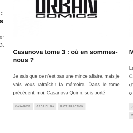
 :
s
er
3.
Casanova tome 3 : où en sommes-
M
nous ?
L
Je sais que ce n’est pas une mince affaire, mais je
C
vais vous rafraîchir la mémoire. Dans le tome
d
précédent, moi, Casanova Quinn, suis porté
o
CASANOVA
GABRIEL BÁ
MATT FRACTION
V