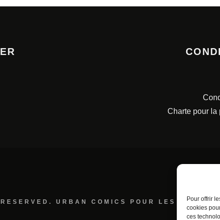
TER
COND
Cond
Charte pour la
Pour offrir 
 RESERVED. URBAN COMICS POUR LES ÉDITION
cookies pour
ces technolo