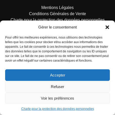
Mentions Légales
Conditions Générales de Vente
Charte pour la protection des données personnelles
Gérer le consentement
Pour offrir les meilleures expériences, nous utilisons des technologies
telles que les cookies pour stocker et/ou accéder aux informations des
appareils. Le fait de consentir à ces technologies nous permettra de traiter
des données telles que le comportement de navigation ou les ID uniques
© ALL RIGHTS RESERVED. URBAN COMICS POUR LES
sur ce site. Le fait de ne pas consentir ou de retirer son consentement peut
ÉDITIONS FRANÇAISES.
avoir un effet négatif sur certaines caractéristiques et fonctions.
Accepter
Refuser
Voir les préférences
Charte pour la protection des données personnelles