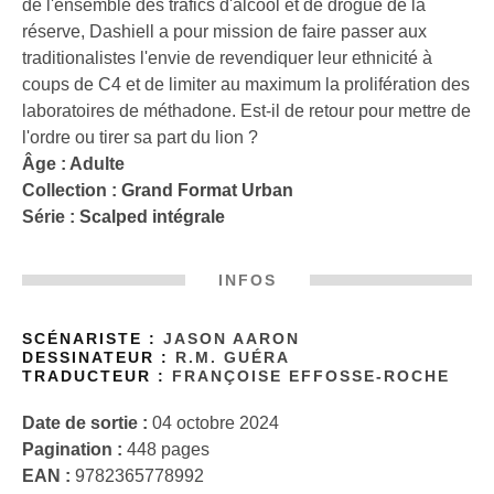
de l'ensemble des trafics d'alcool et de drogue de la
réserve, Dashiell a pour mission de faire passer aux
traditionalistes l'envie de revendiquer leur ethnicité à
coups de C4 et de limiter au maximum la prolifération des
laboratoires de méthadone. Est-il de retour pour mettre de
l'ordre ou tirer sa part du lion ?
Âge : Adulte
Collection :
Grand Format Urban
Série :
Scalped intégrale
INFOS
SCÉNARISTE :
JASON AARON
DESSINATEUR :
R.M. GUÉRA
TRADUCTEUR :
FRANÇOISE EFFOSSE-ROCHE
Date de sortie :
04 octobre 2024
Pagination :
448 pages
EAN :
9782365778992