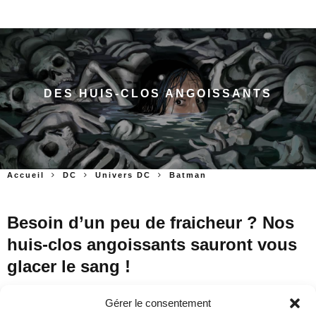
DES HUIS-CLOS ANGOISSANTS
Accueil
DC
Univers DC
Batman
Besoin d’un peu de fraicheur ? Nos
huis-clos angoissants sauront vous
glacer le sang !
Gérer le consentement
Un polar noir où le temps est compté