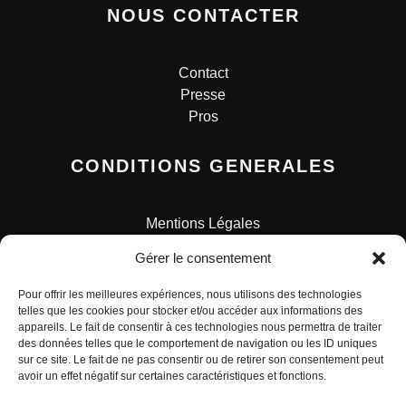
NOUS CONTACTER
Contact
Presse
Pros
CONDITIONS GENERALES
Mentions Légales
Conditions Générales de Vente
Gérer le consentement
Charte pour la protection des données personnelles
Pour offrir les meilleures expériences, nous utilisons des technologies
telles que les cookies pour stocker et/ou accéder aux informations des
appareils. Le fait de consentir à ces technologies nous permettra de traiter
des données telles que le comportement de navigation ou les ID uniques
sur ce site. Le fait de ne pas consentir ou de retirer son consentement peut
avoir un effet négatif sur certaines caractéristiques et fonctions.
© ALL RIGHTS RESERVED. URBAN COMICS POUR LES
ÉDITIONS FRANÇAISES.