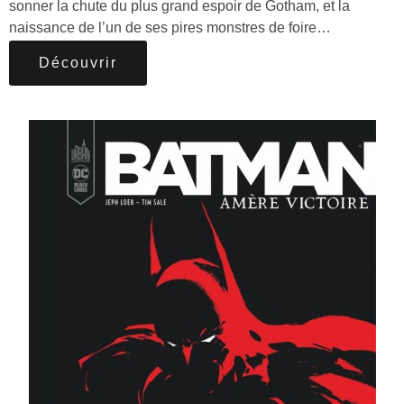
sonner la chute du plus grand espoir de Gotham, et la
naissance de l’un de ses pires monstres de foire…
Découvrir