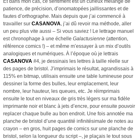
Et dans mon cas, ce sentiment est un curieux mélange de
patience, de précision, d’onomatopées jaillissantes et de
fautes d’orthographe. Mais depuis que j’ai commencé à
travailler sur
CASANOVA
, j’ai dû revoir ma méthode, aller
un peu plus vite aussi – Si vous saviez ! Le lettrage manuel
est chronophage à une échelle
Galactusienne
(attention,
référence comics !) – et même m’essayer à un mix d’outils
analogiques et numériques. À l’époque où je lettrais
CASANOVA
#4, je dessinais les lettres à taille réelle sur
des pages de bristol. J’imprimais le résultat, agrandissais à
115% en bitmap, utilisais ensuite une table lumineuse pour
dessiner la forme des bulles, leur emplacement, leur
nombre, leur hauteur, les queues, etc. Je réimprimais
ensuite le tout en niveaux de gris très légers sur ma fidèle
imprimante noir et blanc à jets d’encre, pour ensuite pouvoir
replacer chaque bulle au bon endroit. Une fois annotée ma
planche de bristol d’une quantité infinitésimale de notes au
crayon – en gros, huit pages de comics sur une planche de
bristol, selon la longueur du script –, je plaçais le tout sous