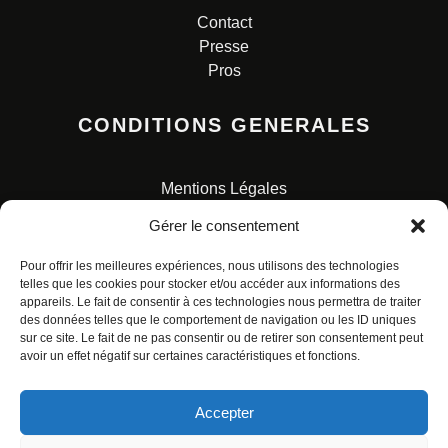
Contact
Presse
Pros
CONDITIONS GENERALES
Mentions Légales
Conditions Générales de Vente
Gérer le consentement
Charte pour la protection des données personnelles
Pour offrir les meilleures expériences, nous utilisons des technologies
telles que les cookies pour stocker et/ou accéder aux informations des
appareils. Le fait de consentir à ces technologies nous permettra de traiter
des données telles que le comportement de navigation ou les ID uniques
sur ce site. Le fait de ne pas consentir ou de retirer son consentement peut
avoir un effet négatif sur certaines caractéristiques et fonctions.
© ALL RIGHTS RESERVED. URBAN COMICS POUR LES
ÉDITIONS FRANÇAISES.
Accepter