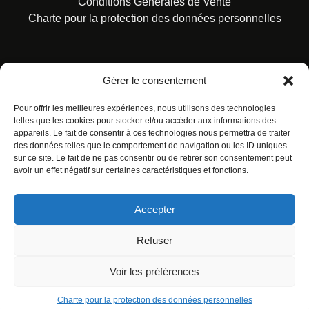
Conditions Générales de Vente
Charte pour la protection des données personnelles
Gérer le consentement
Pour offrir les meilleures expériences, nous utilisons des technologies
© ALL RIGHTS RESERVED. URBAN COMICS POUR LES
ÉDITIONS FRANÇAISES.
telles que les cookies pour stocker et/ou accéder aux informations des
appareils. Le fait de consentir à ces technologies nous permettra de traiter
des données telles que le comportement de navigation ou les ID uniques
sur ce site. Le fait de ne pas consentir ou de retirer son consentement peut
avoir un effet négatif sur certaines caractéristiques et fonctions.
Accepter
Refuser
Voir les préférences
Charte pour la protection des données personnelles