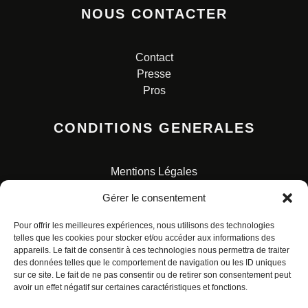
NOUS CONTACTER
Contact
Presse
Pros
CONDITIONS GENERALES
Mentions Légales
Conditions Générales de Vente
Gérer le consentement
Charte pour la protection des données personnelles
Pour offrir les meilleures expériences, nous utilisons des technologies
telles que les cookies pour stocker et/ou accéder aux informations des
appareils. Le fait de consentir à ces technologies nous permettra de traiter
des données telles que le comportement de navigation ou les ID uniques
sur ce site. Le fait de ne pas consentir ou de retirer son consentement peut
avoir un effet négatif sur certaines caractéristiques et fonctions.
© ALL RIGHTS RESERVED. URBAN COMICS POUR LES
ÉDITIONS FRANÇAISES.