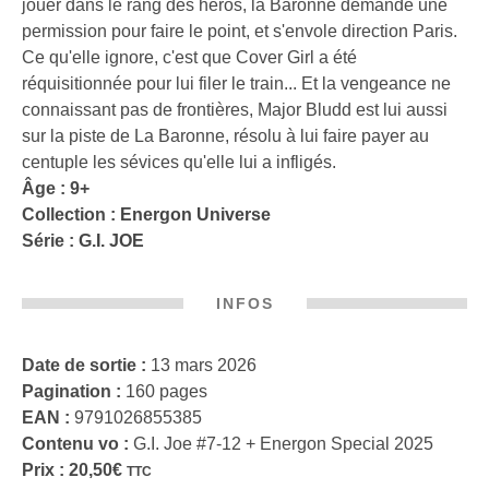
jouer dans le rang des héros, la Baronne demande une
permission pour faire le point, et s'envole direction Paris.
Ce qu'elle ignore, c'est que Cover Girl a été
réquisitionnée pour lui filer le train... Et la vengeance ne
connaissant pas de frontières, Major Bludd est lui aussi
sur la piste de La Baronne, résolu à lui faire payer au
centuple les sévices qu'elle lui a infligés.
Âge : 9+
Collection :
Energon Universe
Série :
G.I. JOE
INFOS
Date de sortie :
13 mars 2026
Pagination :
160 pages
EAN :
9791026855385
Contenu vo :
G.I. Joe #7-12 + Energon Special 2025
Prix :
20,50
€
TTC