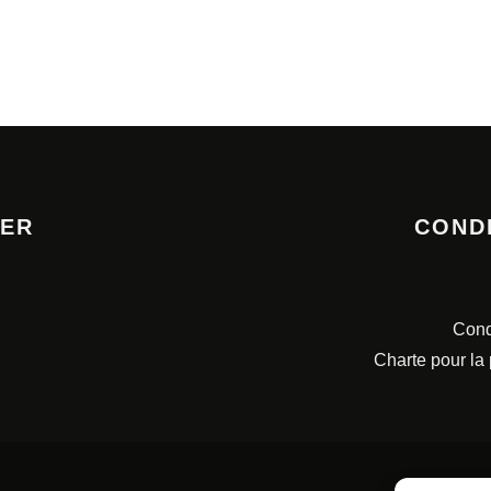
TER
COND
Cond
Charte pour la