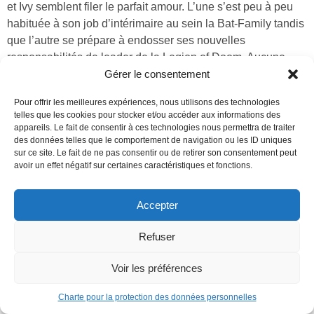
et Ivy semblent filer le parfait amour. L’une s’est peu à peu
habituée à son job d’intérimaire au sein la Bat-Family tandis
que l’autre se prépare à endosser ses nouvelles
responsabilités de leader de la Legion of Doom. Aucune
ombre à ce beau tableau… jusqu’à ce qu’un fantôme du
Gérer le consentement
passé d’Ivy entre en scène et menace l’équilibre de leur
Pour offrir les meilleures expériences, nous utilisons des technologies
relation.
telles que les cookies pour stocker et/ou accéder aux informations des
appareils. Le fait de consentir à ces technologies nous permettra de traiter
des données telles que le comportement de navigation ou les ID uniques
Découvrir
sur ce site. Le fait de ne pas consentir ou de retirer son consentement peut
avoir un effet négatif sur certaines caractéristiques et fonctions.
Accepter
Refuser
BATVERSE
FONDS D'ÉCRAN
HARLEY QUINN
HARLEY QUINN THE ANIMATED SERIES TOME 1 : THE EAT.
Voir les préférences
BANG ! KILL. TOUR
POISON IVY
WALLPAPERS
Charte pour la protection des données personnelles