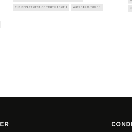
THE DEPARTMENT OF TRUTH TOME 1
W0RLDTR33 TOME 1
J
TER
COND