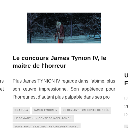
Le concours James Tynion IV, le
maitre de l'horreur
U
rs
Plus James TYNION IV regarde dans l’abîme, plus
F
et
son œuvre impressionne. Son appétence pour
l’horreur est d’autant plus palpable dans ses pro
U
2
DRACULA
JAMES TYNION IV
LE DÉVIANT - UN CONTE DE NOËL
D
LE DÉVIANT - UN CONTE DE NOËL TOME 1
SOMETHING IS KILLING THE CHILDREN TOME 1