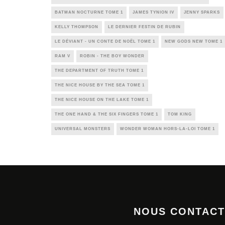
BATMAN NOCTURNE TOME 1
JAMES TYNION IV
JENNY SPARKS
KELLY THOMPSON
LE DERNIER FESTIN DE RUBIN
LE DÉVIANT - UN CONTE DE NOËL TOME 1
NEW GODS NEW TOME 1
RAM V
ROBIN - THE BOY WONDER
THE DEPARTMENT OF TRUTH TOME 1
THE NICE HOUSE BY THE SEA TOME 1
THE NICE HOUSE ON THE LAKE TOME 1
THE ONE HAND & THE SIX FINGERS TOME 1
TOM KING
UNIVERSAL MONSTERS
WONDER WOMAN HORS-LA-LOI TOME 1
NOUS CONTAC