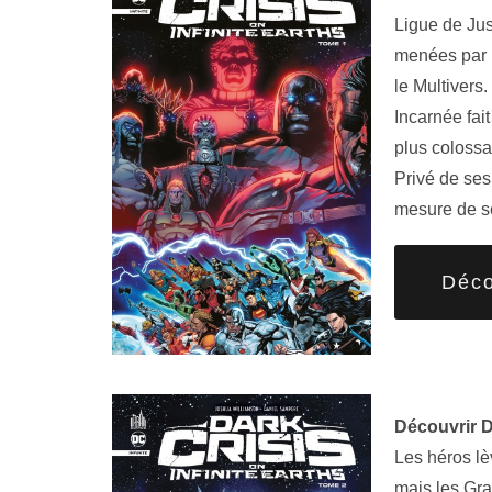
Ligue de Ju
menées par l
le Multivers.
Incarnée fait
plus colossal
Privé de ses
mesure de s
Déco
Découvrir D
Les héros lè
mais les Gra