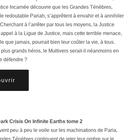
stice Incarnée découvre que les Grandes Ténèbres,
e redoutable Pariah, s’apprêtent à envahir et à annihiler
 Cherchant à l’arrêter par tous les moyens, la Justice
 appel à la Ligue de Justice, mais cette terrible menace,
e que jamais, pourrait bien leur coûter la vie, à tous.
 plus grands héros, le Multivers serait-il néanmoins en
e défendre ?
uvrir
ark Crisis On Infinite Earths tome 2
vent peu à peu le voile sur les machinations de Paria,
ndes Ténèbres continuent de jeter leur ombre sur le