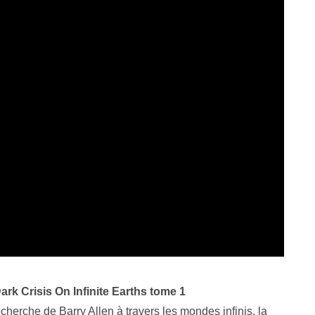
ark Crisis On Infinite Earths tome 1
echerche de Barry Allen à travers les mondes infinis, la