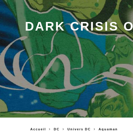
DARK CRISIS O
Accueil
DC
Univers DC
Aquaman