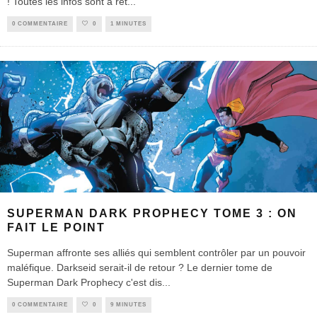
! Toutes les infos sont à ret
...
0 COMMENTAIRE
0
1 MINUTES
SUPERMAN DARK PROPHECY TOME 3 : ON
FAIT LE POINT
Superman affronte ses alliés qui semblent contrôler par un pouvoir
maléfique. Darkseid serait-il de retour ? Le dernier tome de
Superman Dark Prophecy c'est dis
...
0 COMMENTAIRE
0
9 MINUTES