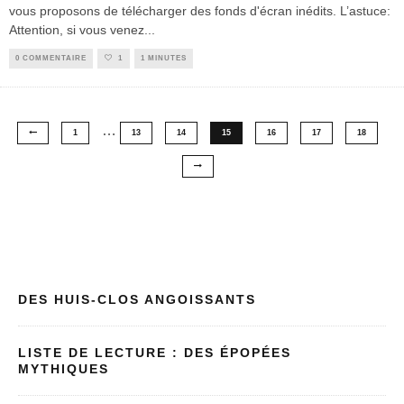
vous proposons de télécharger des fonds d'écran inédits. L’astuce:
Attention, si vous venez
...
0 COMMENTAIRE
1
1 MINUTES
…
1
13
14
15
16
17
18
DES HUIS-CLOS ANGOISSANTS
LISTE DE LECTURE : DES ÉPOPÉES
MYTHIQUES