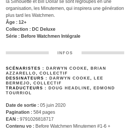
la Silhouette et Bill Dollar se sont regroupés en une
organisation, les Minutemen, qui inspirera une génération
plus tard les Watchmen.
Âge : 12+
Collection :
DC Deluxe
Série :
Before Watchmen Intégrale
INFOS
SCÉNARISTES :
DARWYN COOKE
,
BRIAN
AZZARELLO
,
COLLECTIF
DESSINATEURS :
DARWYN COOKE
,
LEE
BERMEJO
,
COLLECTIF
TRADUCTEURS :
DOUG HEADLINE
,
EDMOND
TOURRIOL
Date de sortie :
05 juin 2020
Pagination :
584 pages
EAN :
9791026818717
Contenu vo :
Before Watchmen Minutemen #1-6 +