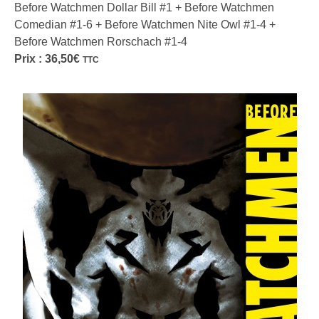
Before Watchmen Dollar Bill #1 + Before Watchmen
Comedian #1-6 + Before Watchmen Nite Owl #1-4 +
Before Watchmen Rorschach #1-4
Prix :
36,50
€
TTC