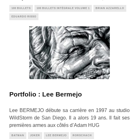
100 BULLETS
100 BULLETS INTÉGRALE VOLUME 1
BRIAN AZZARELLO
EDUARDO RISSO
Portfolio : Lee Bermejo
Lee BERMEJO débute sa carrière en 1997 au studio
WildStorm de San Diego. Il a alors 19 ans. Il fait ses
premières armes aux côtés d’Adam HUG
BATMAN
JOKER
LEE BERMEJO
RORSCHACH