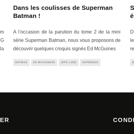
Dans les coulisses de Superman
S
Batman !
é
am
A l'occasion de la parution du tome 2 de la mini
D
NG
série Superman Batman, nous vous proposons de
l
la
découvrir quelques croquis signés Ed McGuines
r
BATMAN
ED MCGUINESS
JEPH LOEB
SUPERMAN
TER
COND