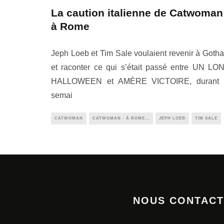
La caution italienne de Catwoman
à Rome
Jeph Loeb et Tim Sale voulaient revenir à Goth
et raconter ce qui s’était passé entre UN LO
HALLOWEEN et AMÈRE VICTOIRE, durant 
semai
CATWOMAN
CATWOMAN - À ROME...
JEPH LOEB
TIM SALE
NOUS CONTAC