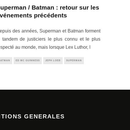
uperman / Batman : retour sur les
vénements précédents
epuis des années, Superman et Batman forment
e tandem de justiciers le plus connu et le plus
especté au monde, mais lorsque Lex Luthor, l
BATMAN
ED MC GUINNESS
JEPH LOEB
SUPERMAN
ITIONS GENERALES