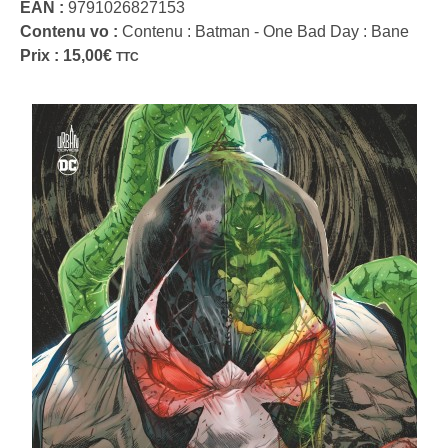
EAN :
9791026827153
Contenu vo :
Contenu : Batman - One Bad Day : Bane
Prix :
15,00
€
TTC