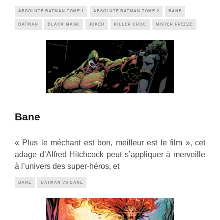
ABSOLUTE BATMAN TOME 1
ABSOLUTE BATMAN TOME 2
BANE
BATMAN
BLACK MASK
JOKER
KILLER CROC
MISTER FREEZE
Bane
« Plus le méchant est bon, meilleur est le film », cet
adage d’Alfred Hitchcock peut s’appliquer à merveille
à l’univers des super-héros, et
BANE
BATMAN VS BANE