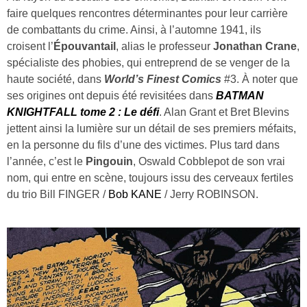
faire quelques rencontres déterminantes pour leur carrière
de combattants du crime. Ainsi, à l’automne 1941, ils
croisent l’
Épouvantail
, alias le professeur
Jonathan Crane
,
spécialiste des phobies, qui entreprend de se venger de la
haute société, dans
World’s Finest Comics
#3. À noter que
ses origines ont depuis été revisitées dans
BATMAN
KNIGHTFALL tome 2 : Le défi
. Alan Grant et Bret Blevins
jettent ainsi la lumière sur un détail de ses premiers méfaits,
en la personne du fils d’une des victimes. Plus tard dans
l’année, c’est le
Pingouin
, Oswald Cobblepot de son vrai
nom, qui entre en scène, toujours issu des cerveaux fertiles
du trio Bill FINGER /
Bob KANE
/ Jerry ROBINSON.