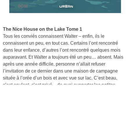
The Nice House on the Lake Tome 1
Tous les conviés connaissent Walter – enfin, ils le
connaissent un peu, en tout cas. Certains l’ont rencontré
dans leur enfance, d’autres l’ont rencontré quelques mois
auparavant. Et Walter a toujours été un peu… absent. Mais
après une année difficile, personne n’allait refuser
l’invitation de ce dernier dans une maison de campagne
située à l’orée d’un bois et avec vue sur lac. C’est beau,
c’est opulent, c’est privé – de quoi supporter les petites
combines et les surnoms bizarres donnés par Walter. Mais
ces vacances de luxe revêtent très vite des airs de prison
dorée.
Découvrir