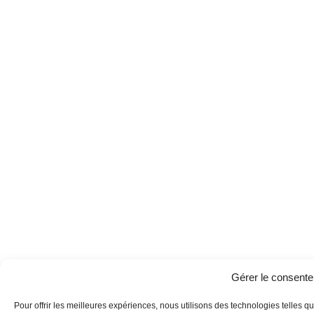
eux est l’excellence personnifiée. Pour échapper à la fin du
monde et incarner l’avenir de l’Humanité, tous ont accepté
en leur âme et conscience de se réunir dans ce petit paradis
créé rien que pour eux, abandonnant vie et proches à leur
triste sort. Survivre à la mort programmée de l’humanité ?
Vivre éternellement ? Que pourrait-il y avoir de mal à ça ?
Découvrir
Une île isolée, une tempête qui fait rage,
une hache maudite et aucun moyen de
s’échapper.
Gérer le consent
Pour offrir les meilleures expériences, nous utilisons des technologies telles 