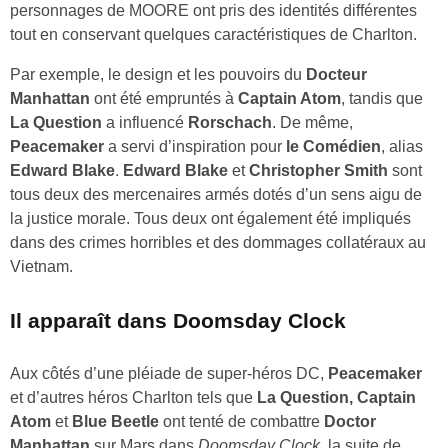
personnages de MOORE ont pris des identités différentes
tout en conservant quelques caractéristiques de Charlton.
Par exemple, le design et les pouvoirs du
Docteur
Manhattan
ont été empruntés à
Captain Atom
, tandis que
La Question
a influencé
Rorschach
. De même,
Peacemaker
a servi d’inspiration pour
le Comédien
, alias
Edward Blake
.
Edward Blake
et
Christopher Smith
sont
tous deux des mercenaires armés dotés d’un sens aigu de
la justice morale. Tous deux ont également été impliqués
dans des crimes horribles et des dommages collatéraux au
Vietnam.
Il apparaît dans Doomsday Clock
Aux côtés d’une pléiade de super-héros DC,
Peacemaker
et d’autres héros Charlton tels que
La Question,
Captain
Atom
et
Blue Beetle
ont tenté de combattre
Doctor
Manhattan
sur Mars dans
Doomsday Clock
, la suite de