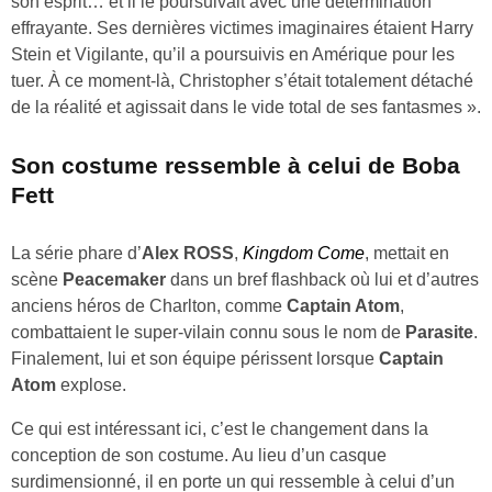
son esprit… et il le poursuivait avec une détermination
effrayante. Ses dernières victimes imaginaires étaient Harry
Stein et Vigilante, qu’il a poursuivis en Amérique pour les
tuer. À ce moment-là, Christopher s’était totalement détaché
de la réalité et agissait dans le vide total de ses fantasmes ».
Son costume ressemble à celui de Boba
Fett
La série phare d’
Alex ROSS
,
Kingdom Come
, mettait en
scène
Peacemaker
dans un bref flashback où lui et d’autres
anciens héros de Charlton, comme
Captain Atom
,
combattaient le super-vilain connu sous le nom de
Parasite
.
Finalement, lui et son équipe périssent lorsque
Captain
Atom
explose.
Ce qui est intéressant ici, c’est le changement dans la
conception de son costume. Au lieu d’un casque
surdimensionné, il en porte un qui ressemble à celui d’un