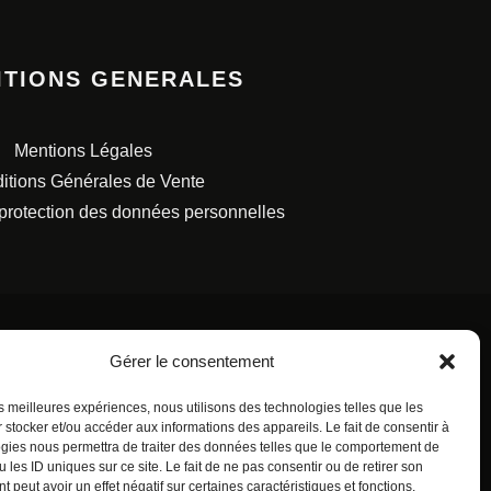
ITIONS GENERALES
Mentions Légales
itions Générales de Vente
 protection des données personnelles
Gérer le consentement
les meilleures expériences, nous utilisons des technologies telles que les
S FRANÇAISES.
 stocker et/ou accéder aux informations des appareils. Le fait de consentir à
gies nous permettra de traiter des données telles que le comportement de
 les ID uniques sur ce site. Le fait de ne pas consentir ou de retirer son
 peut avoir un effet négatif sur certaines caractéristiques et fonctions.