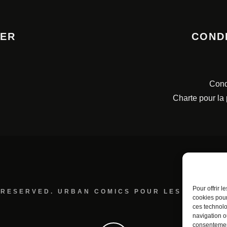
TER
COND
Cond
Charte pour la
Pour offrir 
 RESERVED. URBAN COMICS POUR LES ÉDITION
cookies pour
ces technolo
navigation ou
consentement