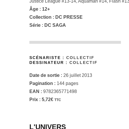
Justice League #13-14, Aquaman #14, Flash #13
Âge : 12+
Collection :
DC PRESSE
Série :
DC SAGA
SCÉNARISTE :
COLLECTIF
DESSINATEUR :
COLLECTIF
Date de sortie :
26 juillet 2013
Pagination :
144 pages
EAN :
9782365771498
Prix :
5,72
€
TTC
L'UNIVERS