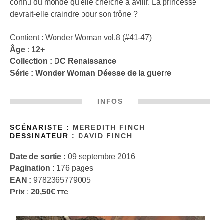
connu du monde qu'elle cherche à avilir. La princesse
devrait-elle craindre pour son trône ?
Contient : Wonder Woman vol.8 (#41-47)
Âge : 12+
Collection :
DC Renaissance
Série :
Wonder Woman Déesse de la guerre
INFOS
SCÉNARISTE :
MEREDITH FINCH
DESSINATEUR :
DAVID FINCH
Date de sortie :
09 septembre 2016
Pagination :
176 pages
EAN :
9782365779005
Prix :
20,50
€
TTC