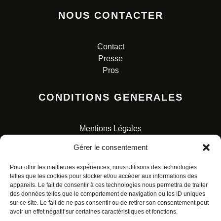
NOUS CONTACTER
Contact
Presse
Pros
CONDITIONS GENERALES
Mentions Légales
Conditions Générales de Vente
Gérer le consentement
Charte pour la protection des données personnelles
Pour offrir les meilleures expériences, nous utilisons des technologies
telles que les cookies pour stocker et/ou accéder aux informations des
appareils. Le fait de consentir à ces technologies nous permettra de traiter
des données telles que le comportement de navigation ou les ID uniques
sur ce site. Le fait de ne pas consentir ou de retirer son consentement peut
avoir un effet négatif sur certaines caractéristiques et fonctions.
© ALL RIGHTS RESERVED. URBAN COMICS POUR LES