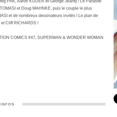
reg PAK, Aaron KUDER et George Jeanty ! Le Parasite
 TOMASI et Doug MAHNKE, puis le couple le plus
OMASI et de nombreux dessinateurs invités ! Le plan de
 et Cliff RICHARDS !
, ACTION COMICS #47, SUPERMAN & WONDER WOMAN
INFOS