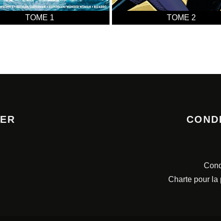
TOME 1
TOME 2
TER
COND
Cond
Charte pour la