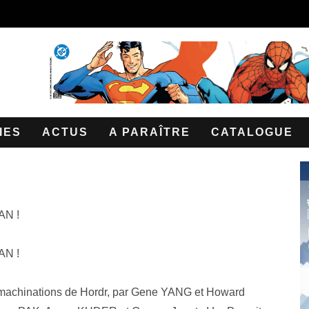
IES
ACTUS
A PARAÎTRE
CATALOGUE
AN !
AN !
x machinations de Hordr, par Gene YANG et Howard