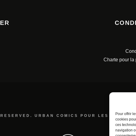
TER
COND
Cond
Charte pour la
Pour offrir 
 RESERVED. URBAN COMICS POUR LES ÉDITION
cookies pour
ces technolo
navigation ou
consentement