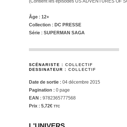
(Contient les épisodes US ADVENTURES OF 
Âge : 12+
Collection :
DC PRESSE
Série :
SUPERMAN SAGA
SCÉNARISTE :
COLLECTIF
DESSINATEUR :
COLLECTIF
Date de sortie :
04 décembre 2015
Pagination :
0 page
EAN :
9782365777568
Prix :
5,72
€
TTC
L'UNIVERS