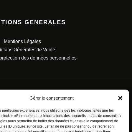
ITIONS GENERALES
Mentions Légales
itions Générales de Vente
 protection des données personnelles
Gérer le consentement
les meilleures expériences, nous utilisons des technologies telles que les
S FRANÇAISES.
 stocker et/ou accéder aux informations des appareils. Le fait de consentir à
gies nous permettra de traiter des données telles que le comportement de
 les ID uniques sur ce site. Le fait de ne pas consentir ou de retirer son
 peut avoir un effet négatif sur certaines caractéristiques et fonctions.