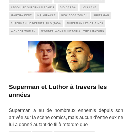
ABSOLUTE SUPERMAN TOME 1
BIG BARDA
LOIS LANE
MARTHA KENT
MR MIRACLE
NEW GODS TOME 1
SUPERMAN
SUPERMAN LE DERNIER FILS (2006)
SUPERMAN LES ORIGINES
WONDER WOMAN
WONDER WOMAN HISTORIA : THE AMAZONS
Superman et Luthor à travers les
années
Superman a eu de nombreux ennemis depuis son
arrivée sur la scène comics, mais aucun d’entre eux ne
lui a donné autant de fil à retordre que