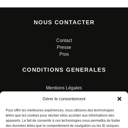
NOUS CONTACTER
Contact
Presse
Pros
CONDITIONS GENERALES
Mentions Légales
Conditions Générales de Vente
Gérer le consentement
Charte pour la protection des données personnelles
Pour offrir les meilleures expériences, nous utilisons des technologies
telles que les cookies pour stocker et/ou accéder aux informations des
appareils. Le fait de consentir à ces technologies nous permettra de traiter
des données telles que le comportement de navigation ou les ID uniques