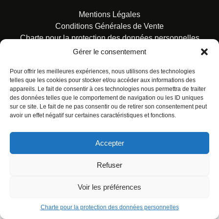
Mentions Légales
Conditions Générales de Vente
Charte pour la protection des données personnelles
Gérer le consentement
Pour offrir les meilleures expériences, nous utilisons des technologies
telles que les cookies pour stocker et/ou accéder aux informations des
appareils. Le fait de consentir à ces technologies nous permettra de traiter
des données telles que le comportement de navigation ou les ID uniques
© ALL RIGHTS RESERVED. URBAN COMICS POUR LES
sur ce site. Le fait de ne pas consentir ou de retirer son consentement peut
ÉDITIONS FRANÇAISES.
avoir un effet négatif sur certaines caractéristiques et fonctions.
Accepter
Refuser
Voir les préférences
Charte pour la protection des données personnelles