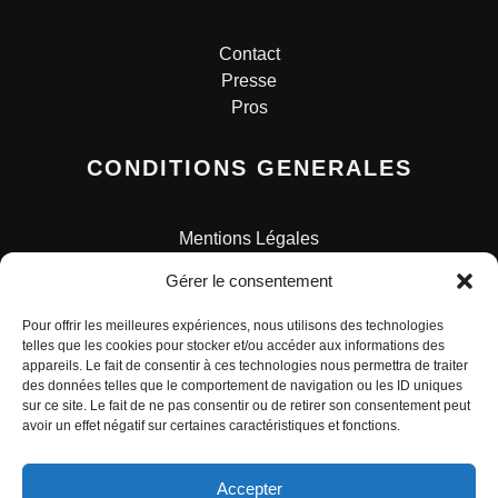
Contact
Presse
Pros
CONDITIONS GENERALES
Mentions Légales
Conditions Générales de Vente
Gérer le consentement
Charte pour la protection des données personnelles
Pour offrir les meilleures expériences, nous utilisons des technologies
telles que les cookies pour stocker et/ou accéder aux informations des
appareils. Le fait de consentir à ces technologies nous permettra de traiter
des données telles que le comportement de navigation ou les ID uniques
sur ce site. Le fait de ne pas consentir ou de retirer son consentement peut
avoir un effet négatif sur certaines caractéristiques et fonctions.
© ALL RIGHTS RESERVED. URBAN COMICS POUR LES
ÉDITIONS FRANÇAISES.
Accepter