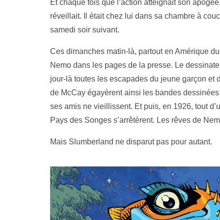
Et chaque fois que l’action atteignait son apog
réveillait. Il était chez lui dans sa chambre à co
samedi soir suivant.
Ces dimanches matin-là, partout en Amérique du N
Nemo dans les pages de la presse. Le dessinateur
jour-là toutes les escapades du jeune garçon et de
de McCay égayèrent ainsi les bandes dessinée
ses amis ne vieillissent. Et puis, en 1926, tout 
Pays des Songes s’arrêtèrent. Les rêves de Nemo
Mais Slumberland ne disparut pas pour autant.