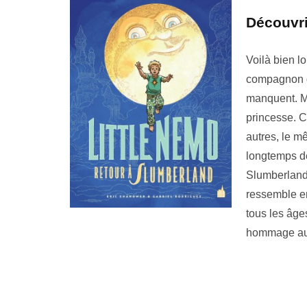
Découvri
Voilà bien l
compagnon de
manquent. M
princesse. C
autres, le m
longtemps de
Slumberland
ressemble en
tous les âge
hommage au 