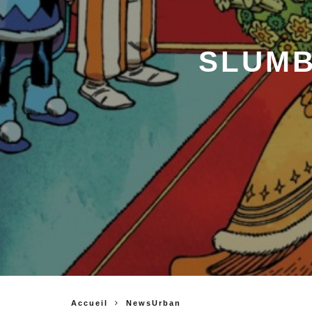
SLUMB
Accueil
NewsUrban